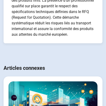
des produits finis. La présence d'un professionnel
qualifié sur place garantit le respect des
spécifications techniques définies dans le RFQ
(Request for Quotation). Cette démarche
systématique réduit les risques liés au transport
international et assure la conformité des produits
aux attentes du marché européen.
Navigation
de
Articles connexes
l’article